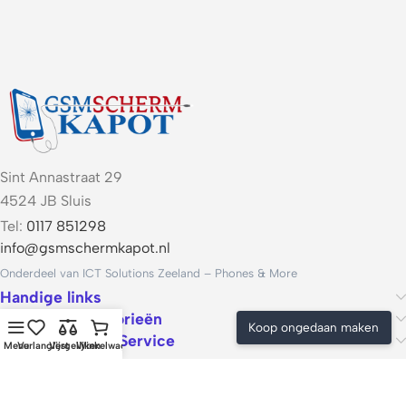
Sint Annastraat 29
4524 JB Sluis
Tel:
0117 851298
info@gsmschermkapot.nl
Onderdeel van ICT Solutions Zeeland – Phones & More
Handige links
Populaire categorieën
Koop ongedaan maken
Voorwaarden & Service
Menu
Verlanglijst
Vergelijken
Winkelwagen