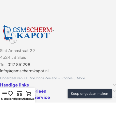
Sint Annastraat 29
4524 JB Sluis
Tel:
0117 851298
info@gsmschermkapot.nl
Onderdeel van ICT Solutions Zeeland – Phones & More
Handige links
Populaire categorieën
Koop ongedaan maken
Voorwaarden & Service
Menu
Verlanglijst
Vergelijken
Winkelwagen