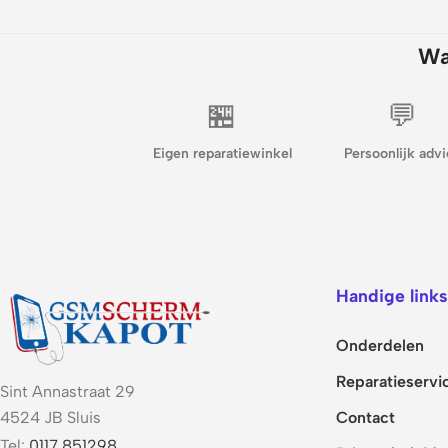
Wa
🏪
💬
Eigen reparatiewinkel
Persoonlijk advi
Handige links
Onderdelen
Reparatieservi
Sint Annastraat 29
Contact
4524 JB Sluis
Tel:
0117 851298