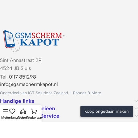
Sint Annastraat 29
4524 JB Sluis
Tel:
0117 851298
info@gsmschermkapot.nl
Onderdeel van ICT Solutions Zeeland – Phones & More
Handige links
Populaire categorieën
Koop ongedaan maken
Voorwaarden & Service
Menu
Verlanglijst
Vergelijken
Winkelwagen