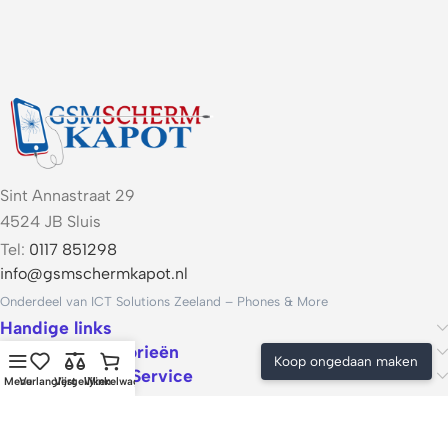
Sint Annastraat 29
4524 JB Sluis
Tel:
0117 851298
info@gsmschermkapot.nl
Onderdeel van ICT Solutions Zeeland – Phones & More
Handige links
Populaire categorieën
Koop ongedaan maken
Voorwaarden & Service
Menu
Verlanglijst
Vergelijken
Winkelwagen