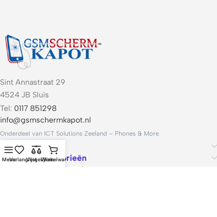
Sint Annastraat 29
4524 JB Sluis
Tel:
0117 851298
info@gsmschermkapot.nl
Onderdeel van ICT Solutions Zeeland – Phones & More
Handige links
Populaire categorieën
Menu
Verlanglijst
Vergelijken
Winkelwagen
Voorwaarden & Service
ICT Solutions Zeeland – Phones & More · KvK 22062421 · Btw