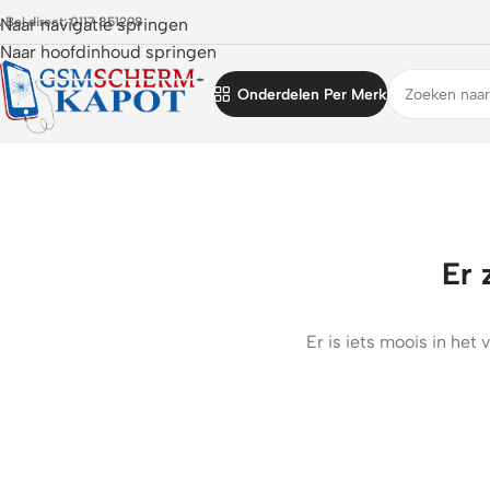
 Bel direct: 0117 851298
Naar navigatie springen
Naar hoofdinhoud springen
Onderdelen Per Merk
Er 
Er is iets moois in he