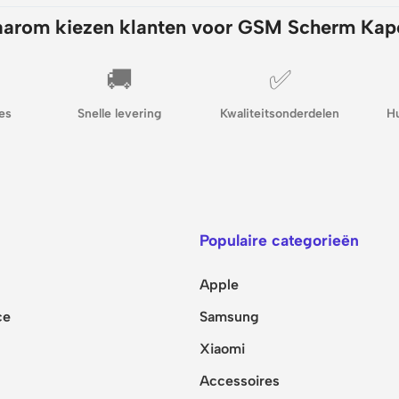
arom kiezen klanten voor GSM Scherm Kap
🚚
✅
es
Snelle levering
Kwaliteitsonderdelen
H
Populaire categorieën
Apple
ce
Samsung
Xiaomi
Accessoires