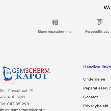
Wa
🏪
💬
Eigen reparatiewinkel
Persoonlijk advi
Handige links
Onderdelen
Reparatieservi
Sint Annastraat 29
Contact
4524 JB Sluis
Tel:
0117 851298
Privacybeleid
info@gsmschermkapot.nl