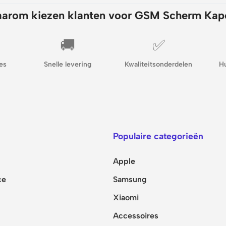
arom kiezen klanten voor GSM Scherm Kap
🚚
✅
es
Snelle levering
Kwaliteitsonderdelen
H
Populaire categorieën
Apple
ce
Samsung
Xiaomi
Accessoires