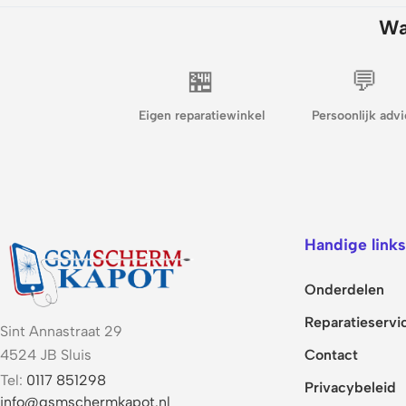
Wa
🏪
💬
Eigen reparatiewinkel
Persoonlijk advi
Handige links
Onderdelen
Reparatieservi
Sint Annastraat 29
Contact
4524 JB Sluis
Tel:
0117 851298
Privacybeleid
info@gsmschermkapot.nl