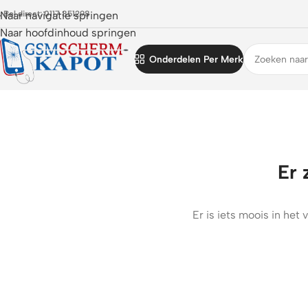
 Bel direct: 0117 851298
Naar navigatie springen
Naar hoofdinhoud springen
Onderdelen Per Merk
Er 
Er is iets moois in he