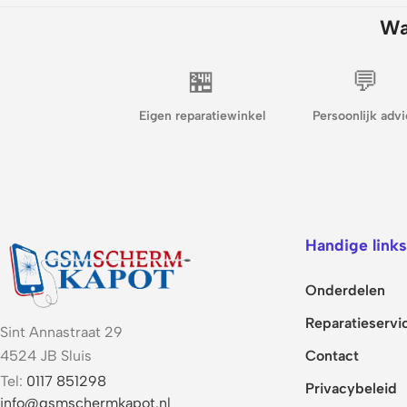
Wa
🏪
💬
Eigen reparatiewinkel
Persoonlijk advi
Handige links
Onderdelen
Reparatieservi
Sint Annastraat 29
Contact
4524 JB Sluis
Tel:
0117 851298
Privacybeleid
info@gsmschermkapot.nl