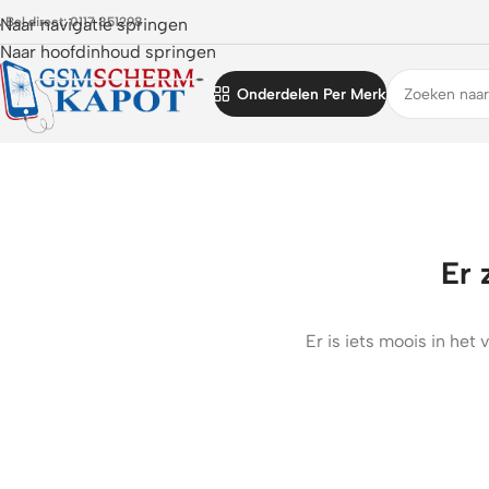
 Bel direct: 0117 851298
Naar navigatie springen
Naar hoofdinhoud springen
Onderdelen Per Merk
Er 
Er is iets moois in he