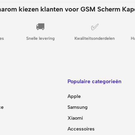
arom kiezen klanten voor GSM Scherm Kap
🚚
✅
es
Snelle levering
Kwaliteitsonderdelen
H
Populaire categorieën
Apple
ce
Samsung
Xiaomi
Accessoires