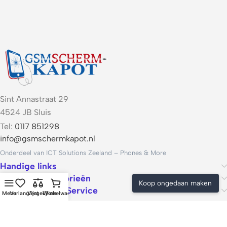
Sint Annastraat 29
4524 JB Sluis
Tel:
0117 851298
info@gsmschermkapot.nl
Onderdeel van ICT Solutions Zeeland – Phones & More
Handige links
Populaire categorieën
Koop ongedaan maken
Voorwaarden & Service
Menu
Verlanglijst
Vergelijken
Winkelwagen