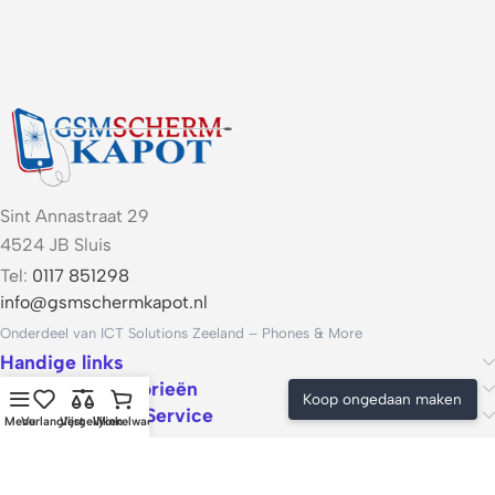
Sint Annastraat 29
4524 JB Sluis
Tel:
0117 851298
info@gsmschermkapot.nl
Onderdeel van ICT Solutions Zeeland – Phones & More
Handige links
Populaire categorieën
Koop ongedaan maken
Voorwaarden & Service
Menu
Verlanglijst
Vergelijken
Winkelwagen