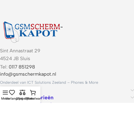
Sint Annastraat 29
4524 JB Sluis
Tel:
0117 851298
info@gsmschermkapot.nl
Onderdeel van ICT Solutions Zeeland – Phones & More
Handige links
Populaire categorieën
Menu
Verlanglijst
Vergelijken
Winkelwagen
Voorwaarden & Service
ICT Solutions Zeeland – Phones & More · KvK 22062421 · Btw