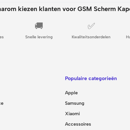
arom kiezen klanten voor GSM Scherm Kap
🚚
✅
es
Snelle levering
Kwaliteitsonderdelen
H
Populaire categorieën
Apple
ce
Samsung
Xiaomi
Accessoires