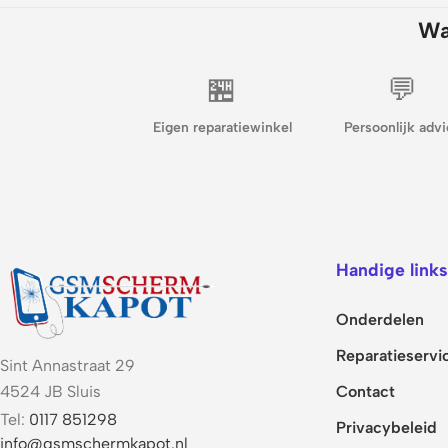
Wa
🏪
💬
Eigen reparatiewinkel
Persoonlijk advi
Handige links
Onderdelen
Reparatieservi
Sint Annastraat 29
Contact
4524 JB Sluis
Tel:
0117 851298
Privacybeleid
info@gsmschermkapot.nl