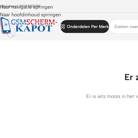
 Bel direct: 0117 851298
Naar navigatie springen
Naar hoofdinhoud springen
Onderdelen Per Merk
Er 
Er is iets moois in he